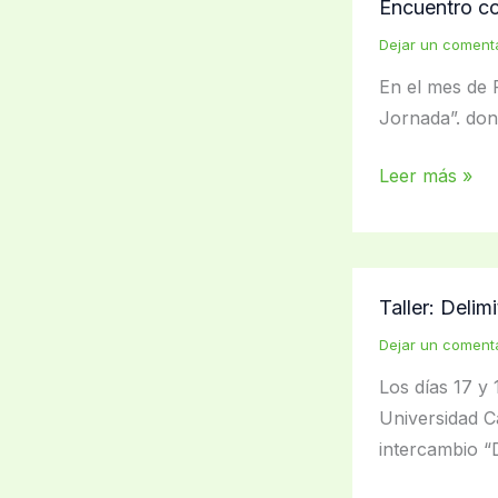
Encuentro c
ecoturísticos
Dejar un coment
En el mes de 
Jornada”. don
Encuentro
Leer más »
con
“La
Jornada”
Taller: Delim
Dejar un coment
Los días 17 y
Universidad C
intercambio “D