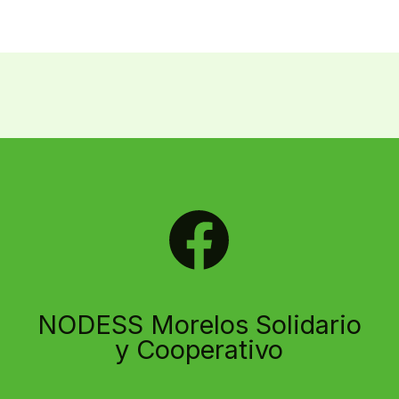
NODESS Morelos Solidario
y Cooperativo