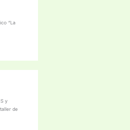
ico “La
SS y
aller de