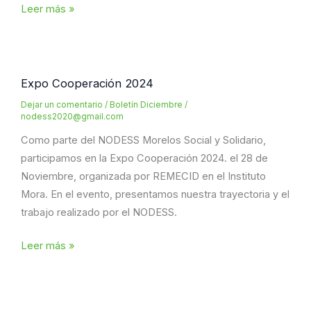
Reunión
Leer más »
de
asociados
y
aliados
Expo Cooperación 2024
de
Dejar un comentario
/
Boletín Diciembre
/
la
nodess2020@gmail.com
Unicam-
Como parte del NODESS Morelos Social y Solidario,
Sur.
participamos en la Expo Cooperación 2024. el 28 de
Noviembre, organizada por REMECID en el Instituto
Mora. En el evento, presentamos nuestra trayectoria y el
trabajo realizado por el NODESS.
Expo
Leer más »
Cooperación
2024