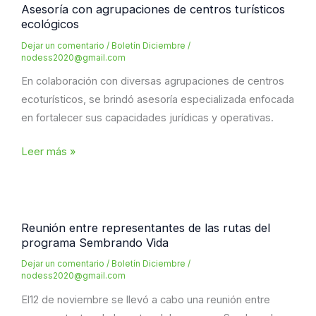
Asesoría con agrupaciones de centros turísticos
ecológicos
Dejar un comentario
/
Boletín Diciembre
/
nodess2020@gmail.com
En colaboración con diversas agrupaciones de centros
ecoturísticos, se brindó asesoría especializada enfocada
en fortalecer sus capacidades jurídicas y operativas.
Asesoría
Leer más »
con
agrupaciones
de
centros
Reunión entre representantes de las rutas del
programa Sembrando Vida
turísticos
ecológicos
Dejar un comentario
/
Boletín Diciembre
/
nodess2020@gmail.com
El12 de noviembre se llevó a cabo una reunión entre