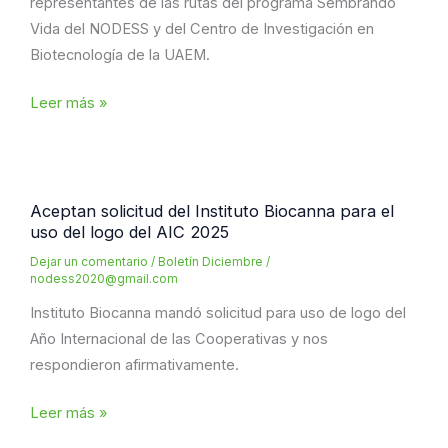
representantes de las rutas del programa Sembrando
Vida del NODESS y del Centro de Investigación en
Biotecnología de la UAEM.
Reunión
Leer más »
entre
representantes
de
las
Aceptan solicitud del Instituto Biocanna para el
uso del logo del AIC 2025
rutas
del
Dejar un comentario
/
Boletín Diciembre
/
nodess2020@gmail.com
programa
Sembrando
Instituto Biocanna mandó solicitud para uso de logo del
Vida
Año Internacional de las Cooperativas y nos
respondieron afirmativamente.
Aceptan
Leer más »
solicitud