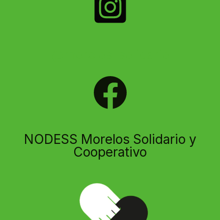
PUBLICIDAD.
@morelos_solidario
NODESS Morelos Solidario y
Cooperativo