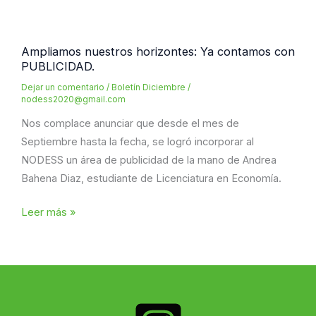
del
Instituto
Biocanna
Ampliamos nuestros horizontes: Ya contamos con
PUBLICIDAD.
para
el
Dejar un comentario
/
Boletín Diciembre
/
nodess2020@gmail.com
uso
del
Nos complace anunciar que desde el mes de
logo
Septiembre hasta la fecha, se logró incorporar al
del
NODESS un área de publicidad de la mano de Andrea
AIC
Bahena Diaz, estudiante de Licenciatura en Economía.
2025
Ampliamos
Leer más »
nuestros
horizontes:
Ya
contamos
con