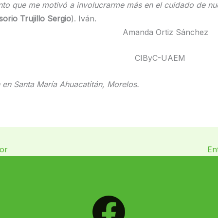
nto que me motivó a involucrarme más en el cuidado de nu
sorio Trujillo Sergio
). Iván.
nda Ortiz Sánchez
IByC-UAEM
 en Santa María Ahuacatitán, Morelos.
or
En