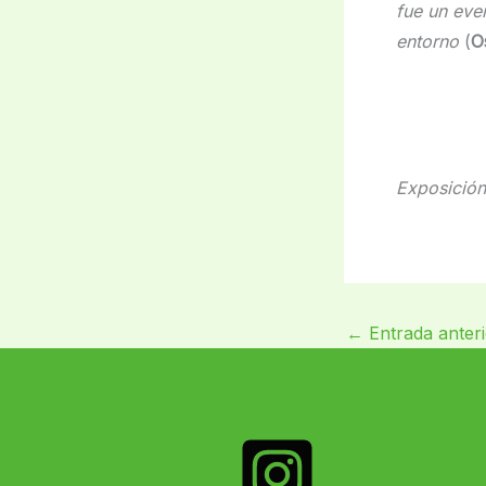
fue un eve
entorno
(
O
Ama
C
Exposición
←
Entrada anteri