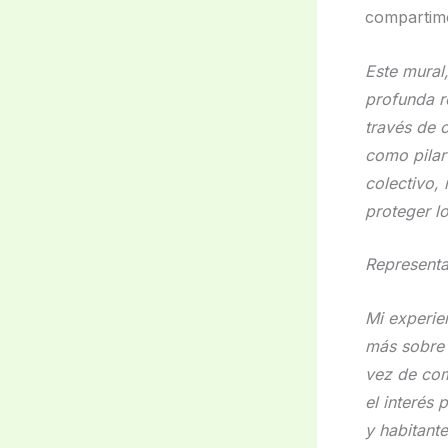
compartimo
Este mural,
profunda r
través de 
como pilar
colectivo,
proteger l
Representa
Mi experie
más sobre 
vez de com
el interés 
y habitant