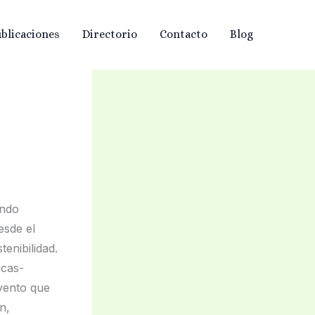
blicaciones
Directorio
Contacto
Blog
ando
esde el
enibilidad.
icas-
vento que
n,