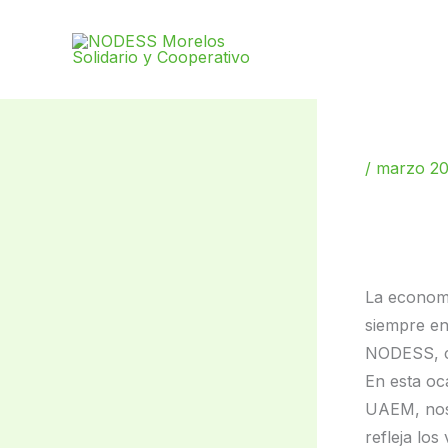
Ir
al
contenido
/
marzo 2
La economí
siempre en
NODESS, co
En esta oca
UAEM, nos 
refleja los