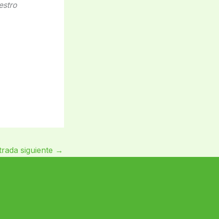
estro
trada siguiente
→